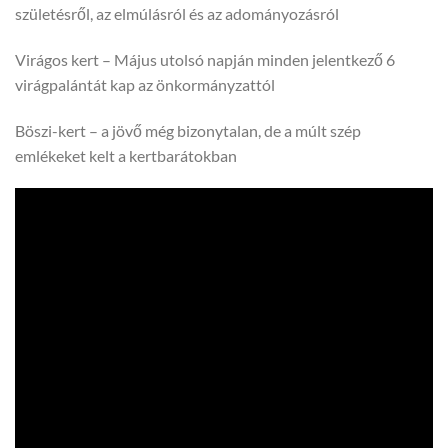
születésről, az elmúlásról és az adományozásról
Virágos kert – Május utolsó napján minden jelentkező 6
virágpalántát kap az önkormányzattól
Böszi-kert – a jövő még bizonytalan, de a múlt szép
emlékeket kelt a kertbarátokban