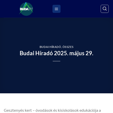
Skip
to
content
BUDAI HÍRADÓ
,
ÖSSZES
Budai Híradó 2025. május 29.
Gesztenyés kert – óvodások és kisiskolások edukációja a