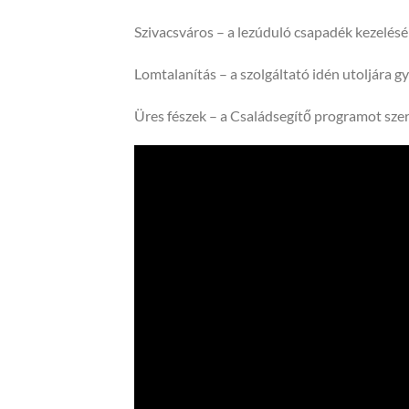
Szivacsváros – a lezúduló csapadék kezelésé
Lomtalanítás – a szolgáltató idén utoljára 
Üres fészek – a Családsegítő programot szer