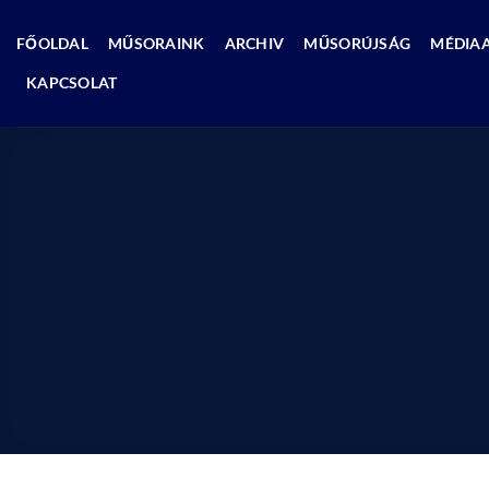
Skip
to
FŐOLDAL
MŰSORAINK
ARCHIV
MŰSORÚJSÁG
MÉDIA
content
KAPCSOLAT