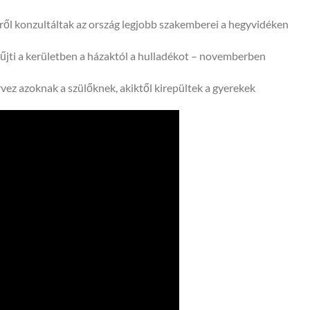
ről konzultáltak az ország legjobb szakemberei a hegyvidéken
gyűjti a kerületben a házaktól a hulladékot – novemberben
vez azoknak a szülőknek, akiktől kirepültek a gyerekek