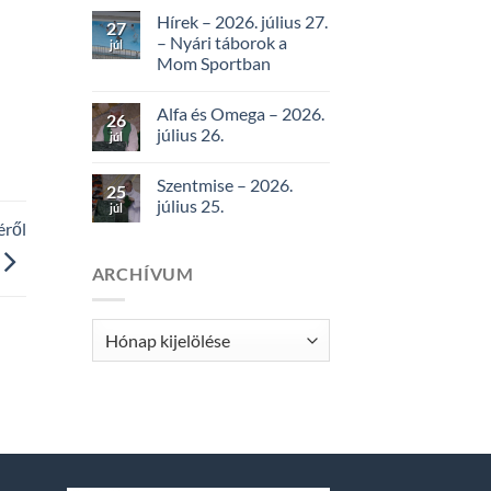
Hírek – 2026. július 27.
27
– Nyári táborok a
júl
Mom Sportban
Alfa és Omega – 2026.
26
július 26.
júl
Szentmise – 2026.
25
július 25.
júl
éről
ARCHÍVUM
Archívum