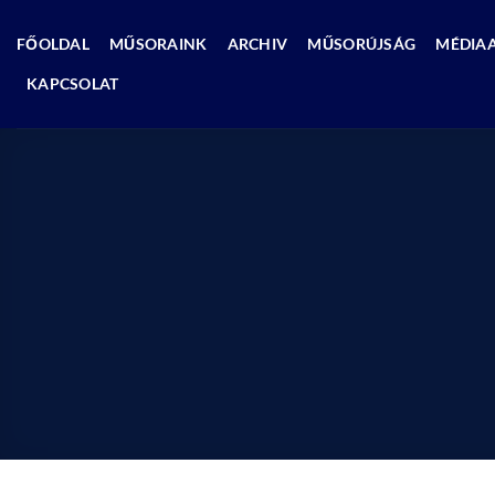
Skip
to
FŐOLDAL
MŰSORAINK
ARCHIV
MŰSORÚJSÁG
MÉDIA
content
KAPCSOLAT