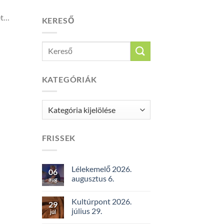
et…
KERESŐ
KATEGÓRIÁK
Kategóriák
FRISSEK
Lélekemelő 2026.
06
augusztus 6.
aug
Kultúrpont 2026.
29
július 29.
júl