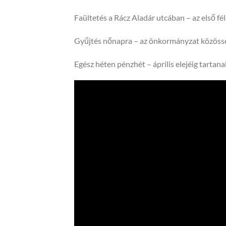
Faültetés a Rácz Aladár utcában – az első f
Gyűjtés nőnapra – az önkormányzat közösségi
Egész héten pénzhét – április elejéig tarta