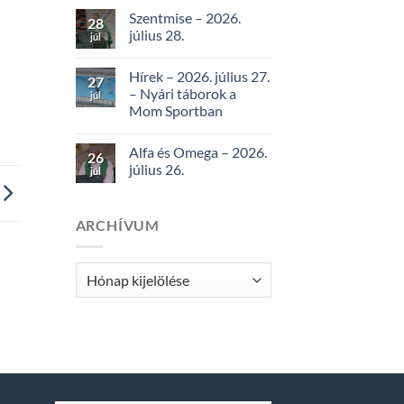
Szentmise – 2026.
28
július 28.
júl
Hírek – 2026. július 27.
27
– Nyári táborok a
júl
Mom Sportban
Alfa és Omega – 2026.
26
július 26.
júl
ARCHÍVUM
Archívum