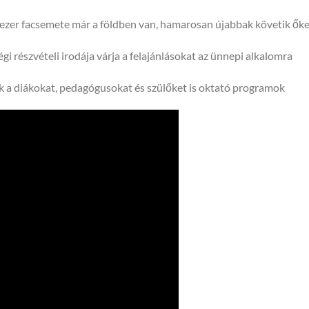
élezer facsemete már a földben van, hamarosan újabbak követik ők
 részvételi irodája várja a felajánlásokat az ünnepi alkalomra
nak a diákokat, pedagógusokat és szülőket is oktató programok