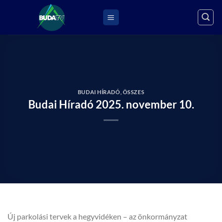
Skip
to
content
BUDAI HÍRADÓ
,
ÖSSZES
Budai Híradó 2025. november 10.
Új parkolási tervek a hegyvidéken – az önkormányzat