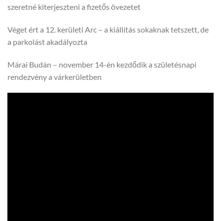
szeretné kiterjeszteni a fizetős övezetet
Véget ért a 12. kerületi Arc – a kiállítás sokaknak tetszett, de
a parkolást akadályozta
Márai Budán – november 14-én kezdődik a születésnapi
rendezvény a várkerületben