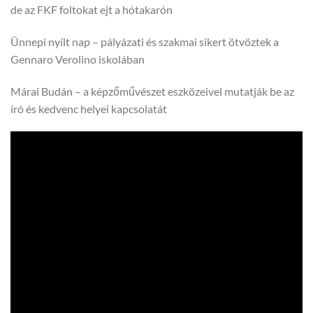
de az FKF foltokat ejt a hótakarón
Ünnepi nyílt nap – pályázati és szakmai sikert ötvöztek a
Gennaro Verolino iskolában
Márai Budán – a képzőművészet eszközeivel mutatják be az
író és kedvenc helyei kapcsolatát