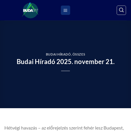
Skip
to
content
BUDAI HÍRADÓ
,
ÖSSZES
Budai Híradó 2025. november 21.
Hétvégi havazás – az előrejelzés szerint fehér lesz Budapest,