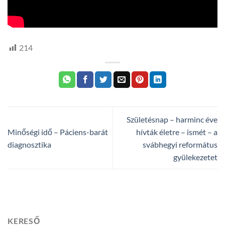
214
Születésnap – harminc éve
Minőségi idő – Páciens-barát
hívták életre – ismét – a
diagnosztika
svábhegyi református
gyülekezetet
KERESŐ