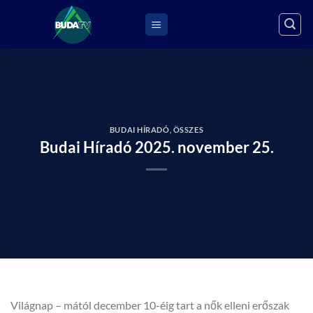
Skip
to
content
BUDAI HÍRADÓ
,
ÖSSZES
Budai Híradó 2025. november 25.
Világnap – mától december 10-éig tart a nők elleni erőszak