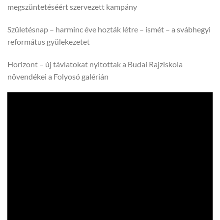
megszüntetéséért szervezett kampány
Születésnap – harminc éve hozták létre – ismét – a svábhegyi
református gyülekezetet
Horizont – új távlatokat nyitottak a Budai Rajziskola
növendékei a Folyosó galérián