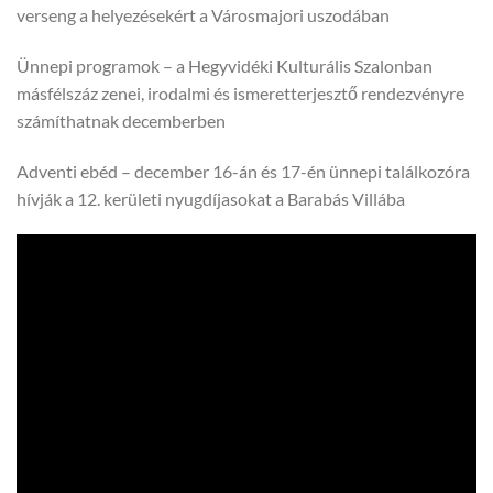
verseng a helyezésekért a Városmajori uszodában
Ünnepi programok – a Hegyvidéki Kulturális Szalonban
másfélszáz zenei, irodalmi és ismeretterjesztő rendezvényre
számíthatnak decemberben
Adventi ebéd – december 16-án és 17-én ünnepi találkozóra
hívják a 12. kerületi nyugdíjasokat a Barabás Villába