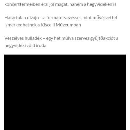
koncerttermeiben érzi jól magát, hanem a hegyvidéken is
Határtalan dizájn – a formatervezéssel, mint művészettel
ismerkedhetnek a Kiscelli Múzeumban
Veszélyes hulladék – egy hét múlva szervez gyűjtőakciót a
hegyvidéki zöld iroda