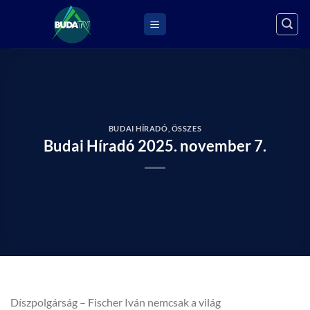
Skip
to
content
BUDAI HÍRADÓ
,
ÖSSZES
Budai Híradó 2025. november 7.
Díszpolgárság – Fischer Iván nemcsak a világ