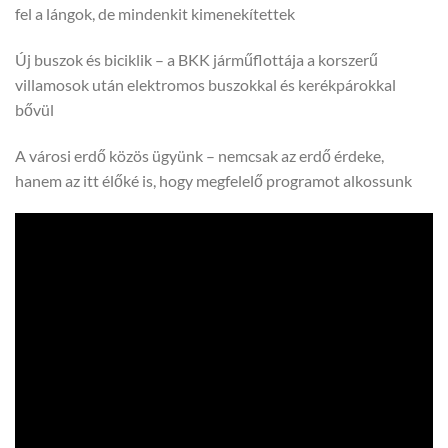
fel a lángok, de mindenkit kimenekítettek
Új buszok és biciklik – a BKK járműflottája a korszerű
villamosok után elektromos buszokkal és kerékpárokkal
bővül
A városi erdő közös ügyünk – nemcsak az erdő érdeke,
hanem az itt élőké is, hogy megfelelő programot alkossunk