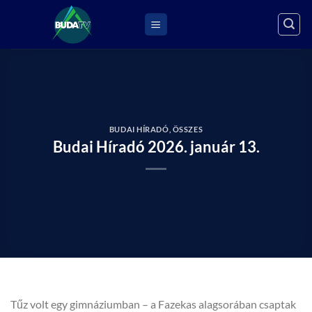
Skip
to
content
BUDAI HÍRADÓ
,
ÖSSZES
Budai Híradó 2026. január 13.
Tűz volt egy gimnáziumban – a Fazekas alagsorában csaptak