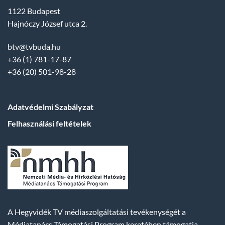
1122 Budapest
Hajnóczy József utca 2.
btv@tvbuda.hu
+36 (1) 781-17-87
+36 (20) 501-98-28
Adatvédelmi Szabályzat
Felhasználási feltételek
A Hegyvidék TV médiaszolgáltatási tevékenységét a
Médiatanács Támogatási Program keretében támogatja.