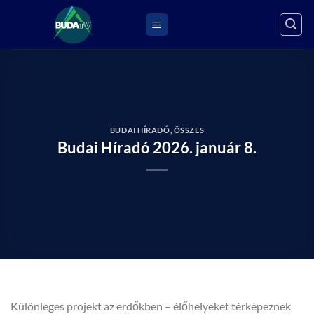
Skip
to
content
BUDAI HÍRADÓ
,
ÖSSZES
Budai Híradó 2026. január 8.
Különleges projekt az erdőkben – élőhelyeket térképeznek