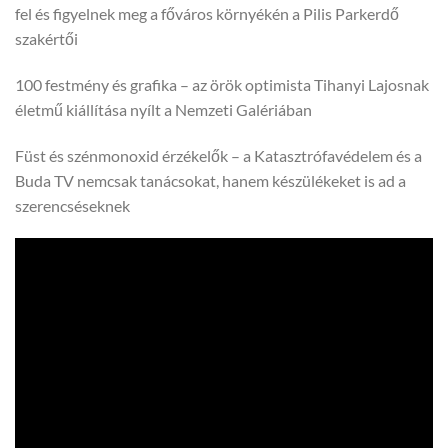
fel és figyelnek meg a főváros környékén a Pilis Parkerdő
szakértői
100 festmény és grafika – az örök optimista Tihanyi Lajosnak
életmű kiállítása nyílt a Nemzeti Galériában
Füst és szénmonoxid érzékelők – a Katasztrófavédelem és a
Buda TV nemcsak tanácsokat, hanem készülékeket is ad a
szerencséseknek