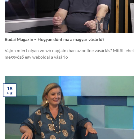
Budai Magazin – Hogyan dönt ma a magyar vásárló?
Vajon miért olyan vonzó napjainkban az online vásárlás? Mitől lehet
meggyőző egy weboldal a vásárló
18
aug