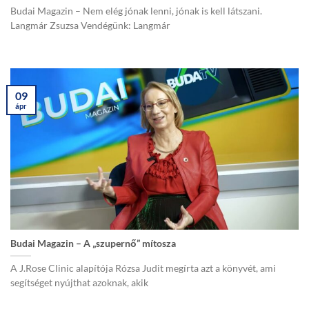
Budai Magazin – Nem elég jónak lenni, jónak is kell látszani.
Langmár Zsuzsa Vendégünk: Langmár
09
ápr
Budai Magazin – A „szupernő” mítosza
A J.Rose Clinic alapítója Rózsa Judit megírta azt a könyvét, ami
segítséget nyújthat azoknak, akik