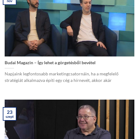
nov
Budai Magazin – Így lehet a görgetésből bevétel
Napjaink legfontosabb marketingcsatornáin, ha a megfelelő
stratégiát alkalmazva építi egy cég a hírnevét, akkor akár
23
szept