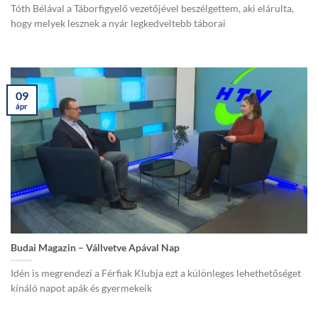
Tóth Bélával a Táborfigyelő vezetőjével beszélgettem, aki elárulta,
hogy melyek lesznek a nyár legkedveltebb táborai
09
ápr
Budai Magazin – Vállvetve Apával Nap
Idén is megrendezi a Férfiak Klubja ezt a különleges lehethetőséget
kínáló napot apák és gyermekeik