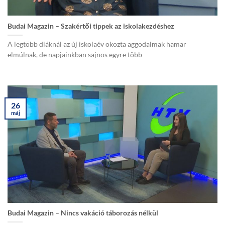
Budai Magazin – Szakértői tippek az iskolakezdéshez
A legtöbb diáknál az új iskolaév okozta aggodalmak hamar
elmúlnak, de napjainkban sajnos egyre több
26
máj
Budai Magazin – Nincs vakáció táborozás nélkül