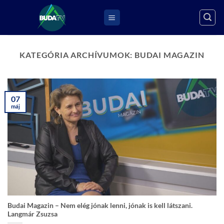
Skip
to
content
KATEGÓRIA ARCHÍVUMOK:
BUDAI MAGAZIN
07
máj
Budai Magazin – Nem elég jónak lenni, jónak is kell látszani.
Langmár Zsuzsa