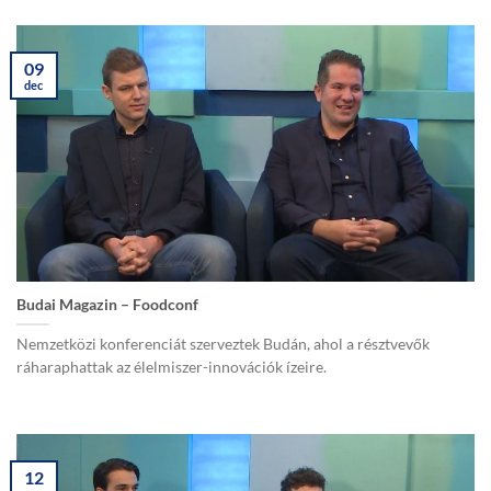
09
dec
Budai Magazin – Foodconf
Nemzetközi konferenciát szerveztek Budán, ahol a résztvevők
ráharaphattak az élelmiszer-innovációk ízeire.
12