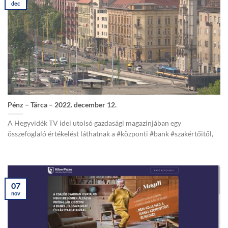
dec
Pénz – Tárca – 2022. december 12.
A Hegyvidék TV idei utolsó gazdasági magazinjában egy
összefoglaló értékelést láthatnak a #központi #bank #szakértőitől,
07
nov