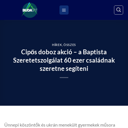
Skip
to
content
HÍREK
,
ÖSSZES
Cipős doboz akció – a Baptista
Szeretetszolgálat 60 ezer családnak
szeretne segíteni
Ünnepi köszöntők és ukrán menekült gyermekek műsora