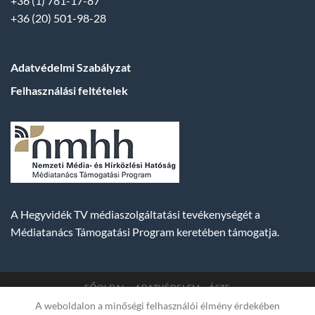
+36 (1) 781-17-87
+36 (20) 501-98-28
Adatvédelmi Szabályzat
Felhasználási feltételek
A Hegyvidék TV médiaszolgáltatási tevékenységét a
Médiatanács Támogatási Program keretében támogatja.
FŐOLDAL
ADATVÉDELEM
ÁSZF
A weboldalon a minőségi felhasználói élmény érdekében
Copyright 2007-2026 © BUDA TV |
Hegyvidék Média