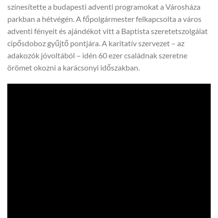
színesítette a budapesti adventi programokat a Városháza
parkban a hétvégén. A főpolgármester felkapcsolta a város
adventi fényeit és ajándékot vitt a Baptista szeretetszolgálat
cipősdoboz gyűjtő pontjára. A karitatív szervezet – az
adakozók jóvoltából – idén 60 ezer családnak szeretne
örömet okozni a karácsonyi időszakban.