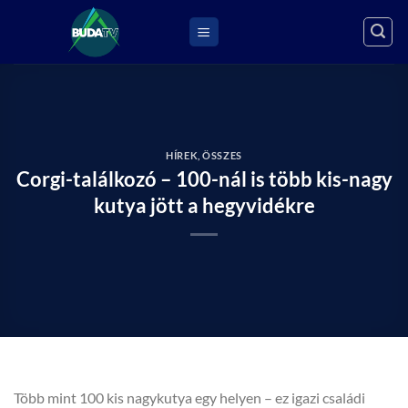
Skip
to
content
HÍREK
,
ÖSSZES
Corgi-találkozó – 100-nál is több kis-nagy
kutya jött a hegyvidékre
Több mint 100 kis nagykutya egy helyen – ez igazi családi