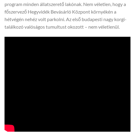
program minden állatszerető lakónak. Nem véletlen, hogy a
főszervező Hegyvidék Bevásárló Központ környékén a
hétvégén nehéz volt parkolni. Az első budapesti nagy korgi-
találkozó valóságos tumultust okozott – nem véletlenül.