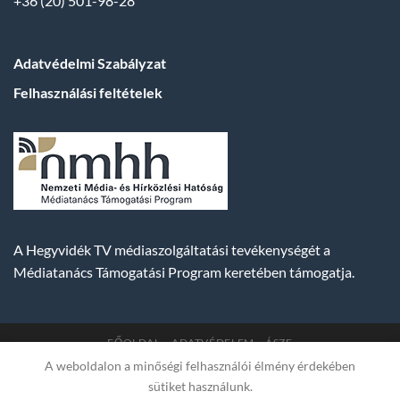
+36 (20) 501-98-28
Adatvédelmi Szabályzat
Felhasználási feltételek
A Hegyvidék TV médiaszolgáltatási tevékenységét a
Médiatanács Támogatási Program keretében támogatja.
FŐOLDAL
ADATVÉDELEM
ÁSZF
A weboldalon a minőségi felhasználói élmény érdekében
Copyright 2007-2026 © BUDA TV |
Hegyvidék Média
sütiket használunk.
Műsorszolgáltató Kft. | Budapest, Hungary, XII. Hajnóczy József