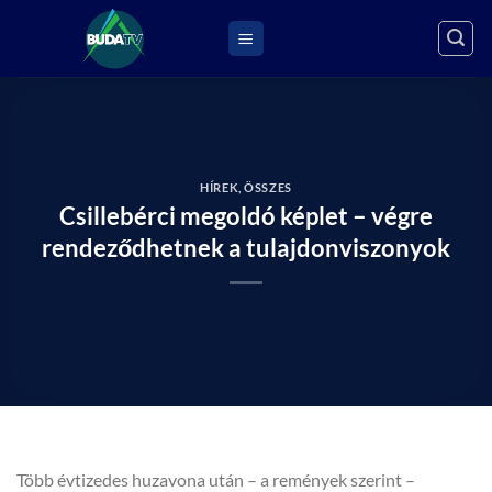
Skip
to
content
HÍREK
,
ÖSSZES
Csillebérci megoldó képlet – végre
rendeződhetnek a tulajdonviszonyok
Több évtizedes huzavona után – a remények szerint –