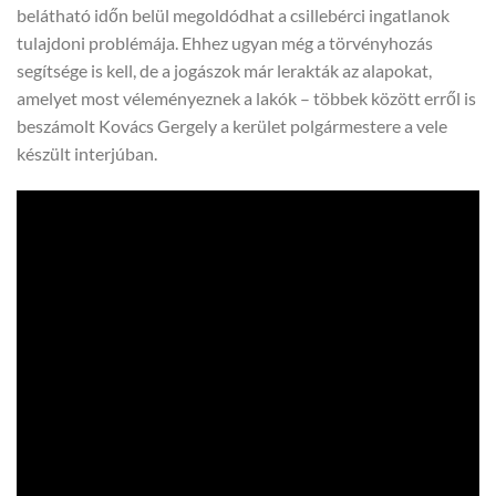
belátható időn belül megoldódhat a csillebérci ingatlanok
tulajdoni problémája. Ehhez ugyan még a törvényhozás
segítsége is kell, de a jogászok már lerakták az alapokat,
amelyet most véleményeznek a lakók – többek között erről is
beszámolt Kovács Gergely a kerület polgármestere a vele
készült interjúban.