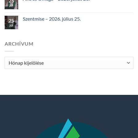
26
júl
Szentmise – 2026. július 25.
25
júl
ARCHÍVUM
Archívum