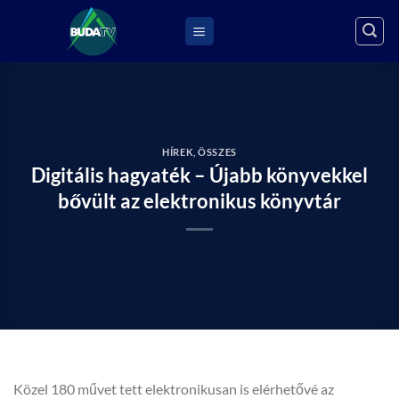
Skip
to
content
HÍREK
,
ÖSSZES
Digitális hagyaték – Újabb könyvekkel
bővült az elektronikus könyvtár
Közel 180 művet tett elektronikusan is elérhetővé az