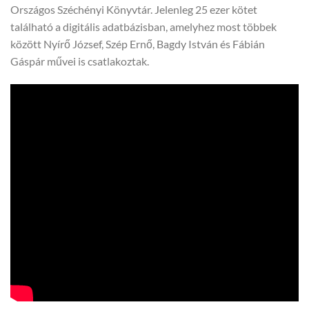
Országos Széchényi Könyvtár. Jelenleg 25 ezer kötet
található a digitális adatbázisban, amelyhez most többek
között Nyírő József, Szép Ernő, Bagdy István és Fábián
Gáspár művei is csatlakoztak.