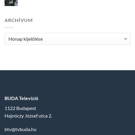
júl
ARCHÍVUM
Archívum
BUDA Televízió
1122 Budapest
Hajnóczy József utca 2.
btv@tvbuda.hu