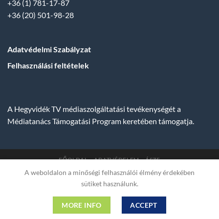
+36 (1) 781-17-87
+36 (20) 501-98-28
Adatvédelmi Szabályzat
Felhasználási feltételek
A Hegyvidék TV médiaszolgáltatási tevékenységét a
Médiatanács Támogatási Program keretében támogatja.
FŐOLDAL
ADATVÉDELEM
ÁSZF
A weboldalon a minőségi felhasználói élmény érdekében
Copyright 2007-2026 © BUDA TV |
Hegyvidék Média
sütiket használunk.
Műsorszolgáltató Kft. | Budapest, Hungary, XII. Hajnóczy József
utca 2. fszt. | Cg. 01-09-882523 | A weboldal 256 bit SSL COMODO
MORE INFO
ACCEPT
titkosítással védve