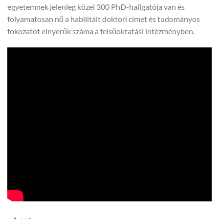
egyetemnek jelenleg közel 300 PhD-hallgatója van és
folyamatosan nő a habilitált doktori címet és tudományos
fokozatot elnyerők száma a felsőoktatási intézményben.