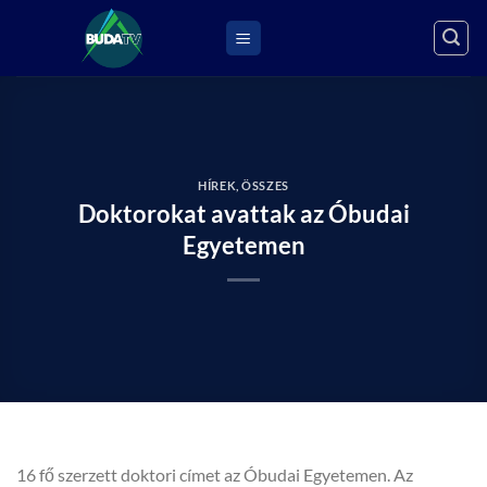
Skip
to
content
HÍREK
,
ÖSSZES
Doktorokat avattak az Óbudai
Egyetemen
16 fő szerzett doktori címet az Óbudai Egyetemen. Az