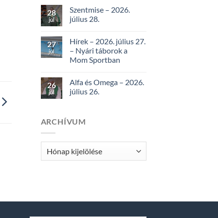
Szentmise – 2026.
28
július 28.
júl
Hírek – 2026. július 27.
27
– Nyári táborok a
júl
Mom Sportban
Alfa és Omega – 2026.
26
július 26.
júl
ARCHÍVUM
Archívum