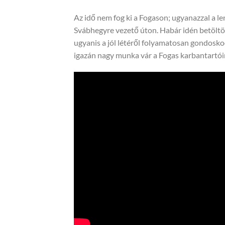
Az idő nem fog ki a Fogason; ugyanazzal a le
Svábhegyre vezető úton. Habár idén betöltöt
ugyanis a jól létéről folyamatosan gondosk
igazán nagy munka vár a Fogas karbantartói