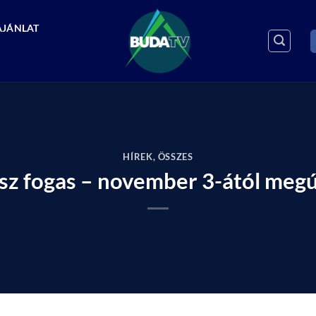
AJÁNLAT
HÍREK
,
ÖSSZES
sz fogas – november 3-ától megú