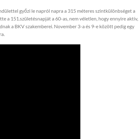
ndülettel győzi le napról napra a 315 méteres szintkülönbséget a
te a 151.születésnapját a 60-as, nem véletlen, hogy ennyire aktív,
odnak a BKV szakemberei. November 3-a és 9-e között pedig egy
ra.