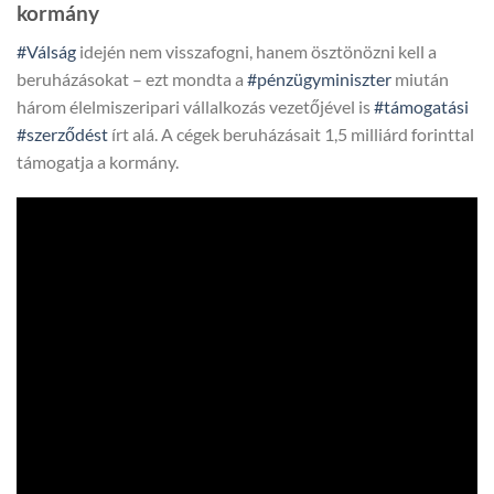
kormány
#Válság
idején nem visszafogni, hanem ösztönözni kell a
beruházásokat – ezt mondta a
#pénzügyminiszter
miután
három élelmiszeripari vállalkozás vezetőjével is
#támogatási
#szerződést
írt alá. A cégek beruházásait 1,5 milliárd forinttal
támogatja a kormány.