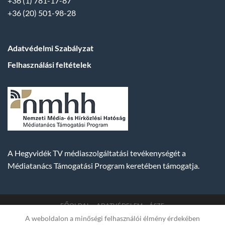
+36 (1) 781-17-87
+36 (20) 501-98-28
Adatvédelmi Szabályzat
Felhasználási feltételek
A Hegyvidék TV médiaszolgáltatási tevékenységét a
Médiatanács Támogatási Program keretében támogatja.
FŐOLDAL
ADATVÉDELEM
ÁSZF
A weboldalon a minőségi felhasználói élmény érdekében
Copyright 2007-2026 © BUDA TV |
Hegyvidék Média