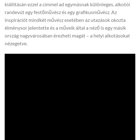
kiállításán ezzel a címmel ad egymásnak különleges, alkotói
randevút egy festőművész és egy grafikusművész. Az
inspirációt mindkét művész esetében az utazások okozta
élménysor jelentette és a műveik által a néző is egy másik
ország nagyvárosában érezheti magát – a helyi alkotásokat
nézegetve.