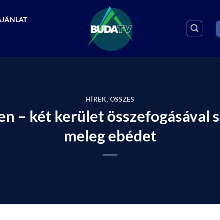
AJÁNLAT
HÍREK
,
ÖSSZES
en – két kerület összefogásával 
meleg ebédet