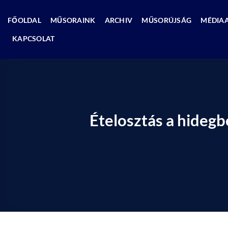
Skip
to
FŐOLDAL
MŰSORAINK
ARCHIV
MŰSORÚJSÁG
MÉDIA
content
KAPCSOLAT
Ételosztás a hidegb