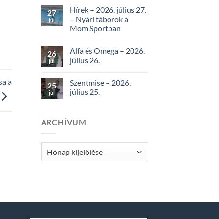
Hírek – 2026. július 27.
27
– Nyári táborok a
júl
Mom Sportban
Alfa és Omega – 2026.
26
július 26.
júl
sa a
Szentmise – 2026.
25
július 25.
júl
ARCHÍVUM
Archívum