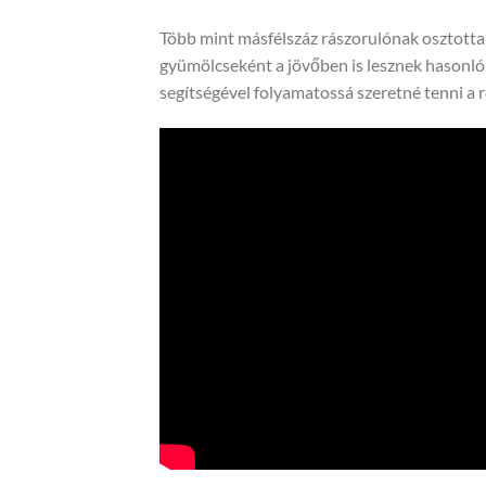
Több mint másfélszáz rászorulónak osztottak
gyümölcseként a jövőben is lesznek hasonló
segítségével folyamatossá szeretné tenni a