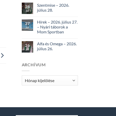
Szentmise – 2026.
28
július 28.
júl
Hírek – 2026. július 27.
27
– Nyári táborok a
júl
Mom Sportban
Alfa és Omega – 2026.
26
július 26.
júl
ARCHÍVUM
Archívum