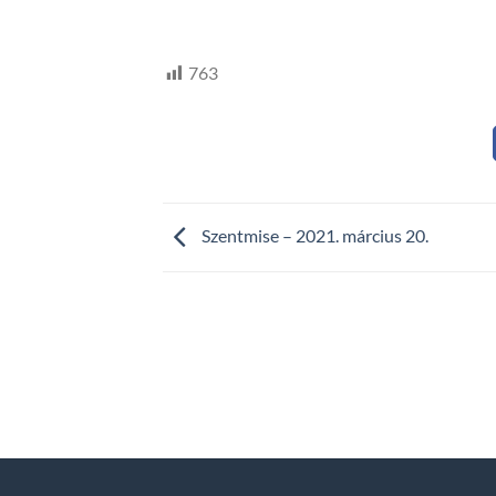
HTV,
hegyvidek
763
Szentmise – 2021. március 20.