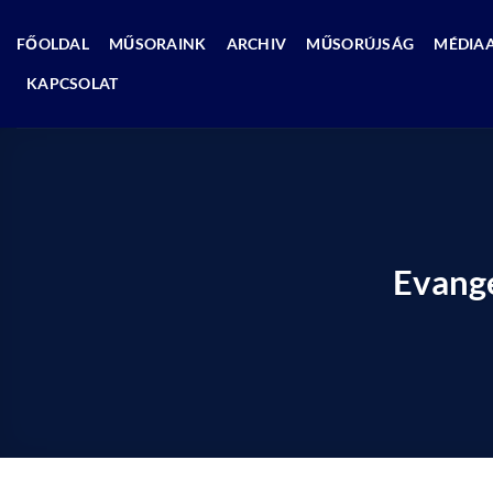
Skip
to
FŐOLDAL
MŰSORAINK
ARCHIV
MŰSORÚJSÁG
MÉDIA
content
KAPCSOLAT
Evangé