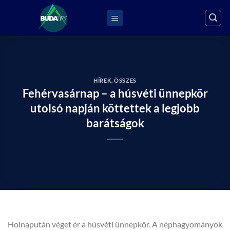
Skip
to
content
HÍREK
,
ÖSSZES
Fehérvasárnap – a húsvéti ünnepkör
utolsó napján köttettek a legjobb
barátságok
Holnapután véget ér a húsvéti ünnepkör. A néphagyományok