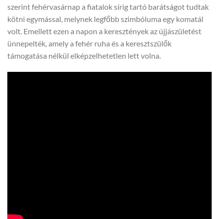
szerint fehérvasárnap a fiatalok sírig tartó barátságot tudtak
kötni egymással, melynek legfőbb szimbóluma egy komatál
volt. Emellett ezen a napon a keresztények az újjászületést
ünnepelték, amely a fehér ruha és a keresztszülők
támogatása nélkül elképzelhetetlen lett volna.