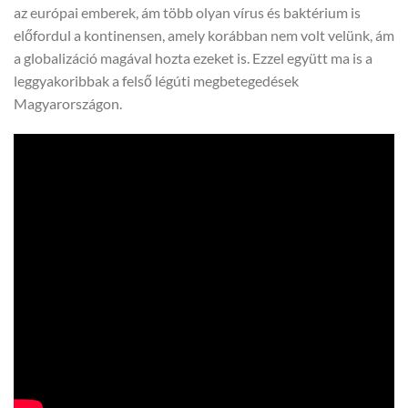
az európai emberek, ám több olyan vírus és baktérium is
előfordul a kontinensen, amely korábban nem volt velünk, ám
a globalizáció magával hozta ezeket is. Ezzel együtt ma is a
leggyakoribbak a felső légúti megbetegedések
Magyarországon.