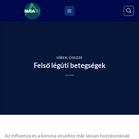
Skip
to
content
HÍREK
,
ÖSSZES
Felső légúti betegségek
Az influenza és a korona vírushoz már lassan hozzászoknak