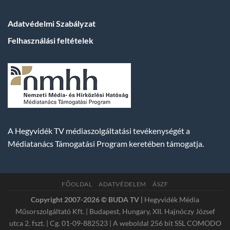
Adatvédelmi Szabályzat
Felhasználási feltételek
A Hegyvidék TV médiaszolgáltatási tevékenységét a
Médiatanács Támogatási Program keretében támogatja.
FŐOLDAL
ADATVÉDELEM
ÁSZF
Copyright 2007-2026 © BUDA TV |
Hegyvidék Média
Műsorszolgáltató Kft. | Budapest, Hungary, XII. Hajnóczy József
utca 2. fszt. | Cg. 01-09-882523 | A weboldal 256 bit SSL COMODO