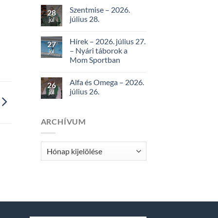
Szentmise – 2026.
28
július 28.
júl
Hírek – 2026. július 27.
27
– Nyári táborok a
júl
Mom Sportban
Alfa és Omega – 2026.
26
július 26.
júl
ARCHÍVUM
Archívum