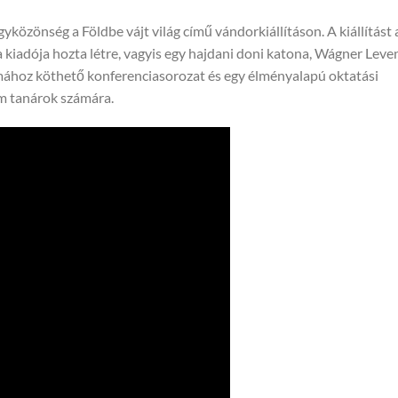
yközönség a Földbe vájt világ című vándorkiállításon. A kiállítást 
kiadója hozta létre, vagyis egy hajdani doni katona, Wágner Leve
 témához köthető konferenciasorozat és egy élményalapú oktatási
em tanárok számára.