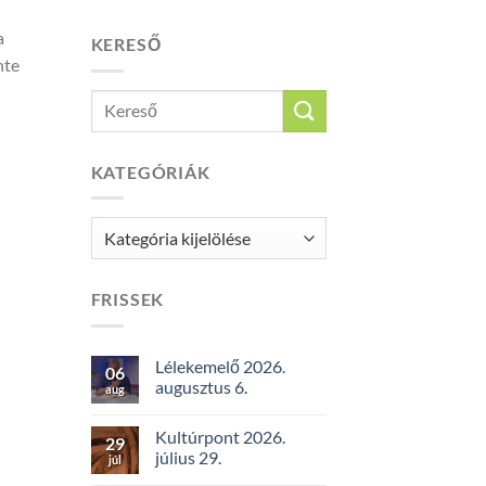
a
KERESŐ
nte
KATEGÓRIÁK
Kategóriák
FRISSEK
Lélekemelő 2026.
06
augusztus 6.
aug
Kultúrpont 2026.
29
július 29.
júl