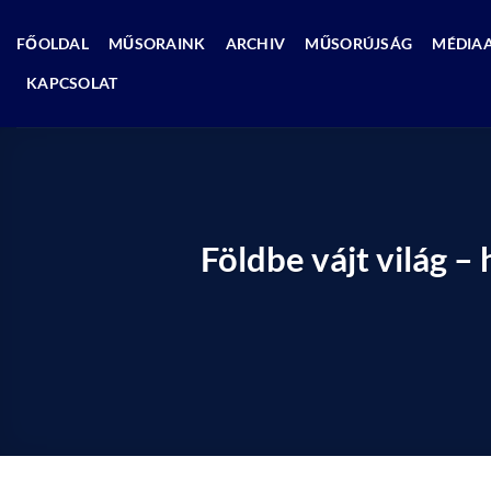
Skip
to
FŐOLDAL
MŰSORAINK
ARCHIV
MŰSORÚJSÁG
MÉDIA
content
KAPCSOLAT
Földbe vájt világ 