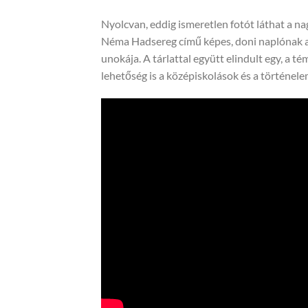
Nyolcvan, eddig ismeretlen fotót láthat a nag
Néma Hadsereg című képes, doni naplónak a 
unokája. A tárlattal együtt elindult egy, a
lehetőség is a középiskolások és a történel