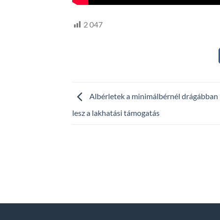
2 047
Albérletek a minimálbérnél drágábban
lesz a lakhatási támogatás