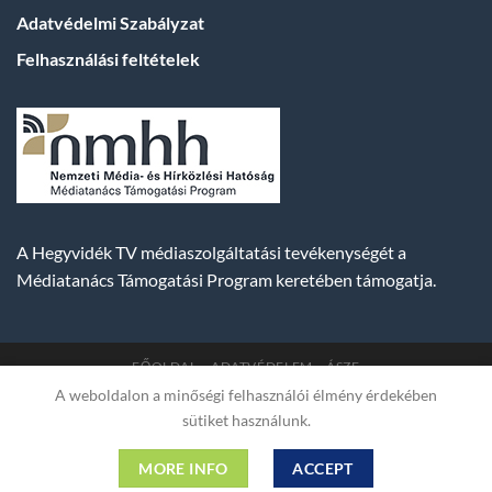
Adatvédelmi Szabályzat
Felhasználási feltételek
A Hegyvidék TV médiaszolgáltatási tevékenységét a
Médiatanács Támogatási Program keretében támogatja.
FŐOLDAL
ADATVÉDELEM
ÁSZF
A weboldalon a minőségi felhasználói élmény érdekében
Copyright 2007-2026 © BUDA TV |
Hegyvidék Média
sütiket használunk.
Műsorszolgáltató Kft. | Budapest, Hungary, XII. Hajnóczy József
utca 2. fszt. | Cg. 01-09-882523 | A weboldal 256 bit SSL COMODO
MORE INFO
ACCEPT
titkosítással védve