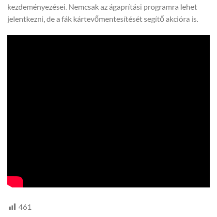
kezdeményezései. Nemcsak az ágaprítási programra lehet
jelentkezni, de a fák kártevőmentesítését segítő akcióra is.
461