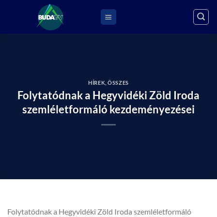
Skip
to
content
HÍREK
,
ÖSSZES
Folytatódnak a Hegyvidéki Zöld Iroda
szemléletformáló kezdeményezései
Folytatódnak a Hegyvidéki Zöld Iroda szemléletformáló