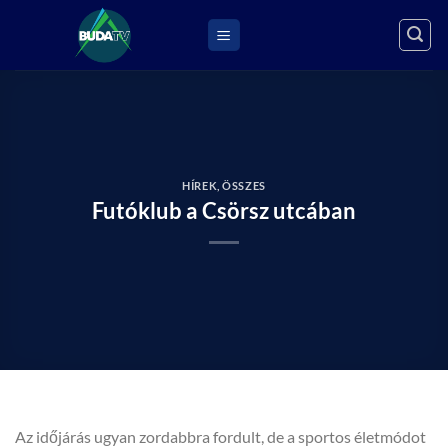
Skip
to
content
HÍREK
,
ÖSSZES
Futóklub a Csörsz utcában
Az időjárás ugyan zordabbra fordult, de a sportos életmódot