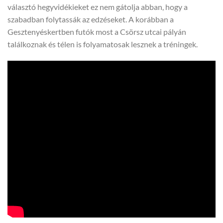
választó hegyvidékieket ez nem gátolja abban, hogy a
szabadban folytassák az edzéseket. A korábban a
Gesztenyéskertben futók most a Csörsz utcai pályán
találkoznak és télen is folyamatosak lesznek a tréningek.