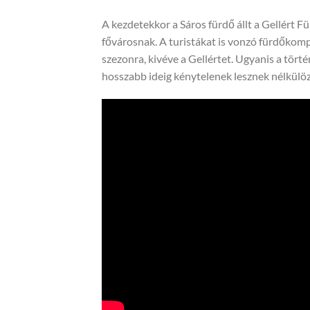
A kezdetekkor a Sáros fürdő állt a Gellért F
fővárosnak. A turistákat is vonzó fürdőkompl
szezonra, kivéve a Gellértet. Ugyanis a törté
hosszabb ideig kénytelenek lesznek nélkülözn