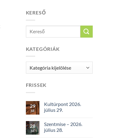
KERESŐ
k
KATEGÓRIÁK
Kategóriák
FRISSEK
Kultúrpont 2026.
29
július 29.
júl
Szentmise – 2026.
28
július 28.
júl