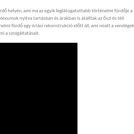
ürdő helyén, ami ma az egyik leglátogatottabb történelmi fürdője a
exumok nyitva tartásban és árakban is átálltak az őszi és téli
nelmi fürdő egy óriási rekonstrukció előtt áll, ami miatt a vendége
i a szolgáltatásait.