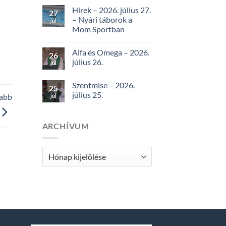
Hírek – 2026. július 27.
27
– Nyári táborok a
júl
Mom Sportban
Alfa és Omega – 2026.
26
július 26.
júl
Szentmise – 2026.
25
július 25.
yabb
júl
ARCHÍVUM
Archívum