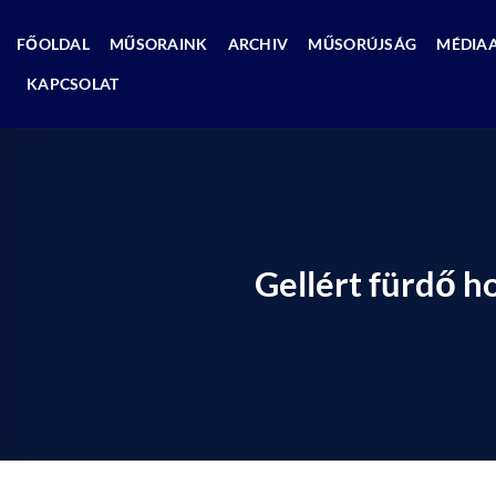
Skip
to
FŐOLDAL
MŰSORAINK
ARCHIV
MŰSORÚJSÁG
MÉDIA
content
KAPCSOLAT
Gellért fürdő h