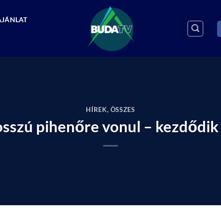
AJÁNLAT
HÍREK
,
ÖSSZES
osszú pihenőre vonul – kezdődik