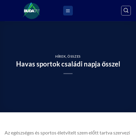
Skip
to
content
HÍREK
,
ÖSSZES
Havas sportok családi napja ősszel
Az egészséges és sportos életvitelt szem előtt tartva szervezi