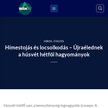
Skip
to
content
HÍREK
,
ÖSSZES
Hímestojás és locsolkodás – Újraélednek
a húsvét hétfői hagyományok
Húsvét hétfő van, a kereszténység legnagyobb ünnepe. A