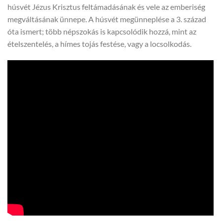
húsvét Jézus Krisztus feltámadásának és vele az emberiség
megváltásának ünnepe. A húsvét megünneplése a 3. század
óta ismert; több népszokás is kapcsolódik hozzá, mint az
ételszentelés, a hímes tojás festése, vagy a locsolkodás.