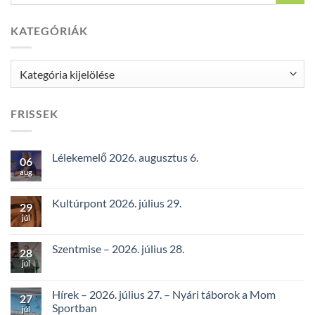
KATEGÓRIÁK
Kategóriák
FRISSEK
Lélekemelő 2026. augusztus 6.
06
aug
Kultúrpont 2026. július 29.
29
júl
Szentmise – 2026. július 28.
28
júl
Hírek – 2026. július 27. – Nyári táborok a Mom
27
Sportban
júl