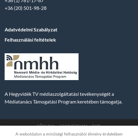
+36 (1) 781-17-87
+36 (20) 501-98-28
Adatvédelmi Szabályzat
Felhasználási feltételek
A Hegyvidék TV médiaszolgáltatási tevékenységét a
Médiatanács Támogatási Program keretében támogatja.
FŐOLDAL
ADATVÉDELEM
ÁSZF
A weboldalon a minőségi felhasználói élmény érdekében
Copyright 2007-2026 © BUDA TV |
Hegyvidék Média