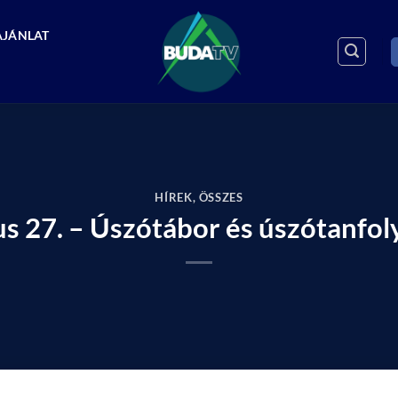
AJÁNLAT
HÍREK
,
ÖSSZES
us 27. – Úszótábor és úszótanfol