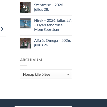
Szentmise – 2026.
28
július 28.
júl
Hírek – 2026. július 27.
27
– Nyári táborok a
júl
Mom Sportban
Alfa és Omega – 2026.
26
július 26.
júl
ARCHÍVUM
Archívum