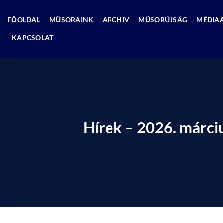
Skip
to
FŐOLDAL
MŰSORAINK
ARCHIV
MŰSORÚJSÁG
MÉDIA
content
KAPCSOLAT
Hírek – 2026. márci