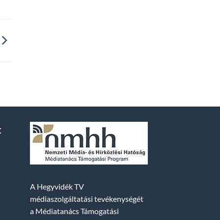
t
A Hegyvidék TV
médiaszolgáltatási tevékenységét
a Médiatanács Támogatási