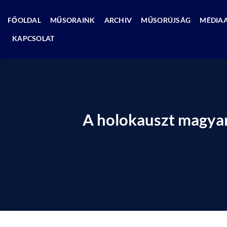
Skip
to
FŐOLDAL
MŰSORAINK
ARCHIV
MŰSORÚJSÁG
MÉDIA
content
KAPCSOLAT
A holokauszt magyar