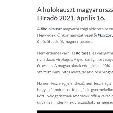
A holokauszt magyarorszá
Híradó 2021. április 16.
A
#holokauszt
magyarországi áldozataira eml
Hegyvidéki Önkormányzat vezetői
#koszorú
üldözött zsidók megmentéséért.
Nem érdemes várni az
#oltással
és válogatni
nyilatkozó virológus. A gyorsaság most nag
érhessen. A magyaroknak eddig közel 40%-a
szerzett immunitás miatt, de az oltási progr
Ha nem lesz elég jelentkező, nem lesz elég
#n
hogy akár már most foglalják le gyermekeik
közül válogathatnak az érdeklődők a vakáció 
ugyanis mindenkinek visszaadják, ha mégsem