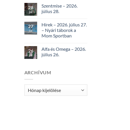
Szentmise – 2026.
28
július 28.
júl
Hírek – 2026. július 27.
27
– Nyári táborok a
júl
Mom Sportban
Alfa és Omega – 2026.
26
július 26.
júl
ARCHÍVUM
Archívum