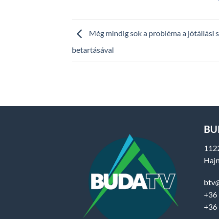
Még mindig sok a probléma a jótállási 
betartásával
BUD
112
Hajn
btv
+36 
+36 