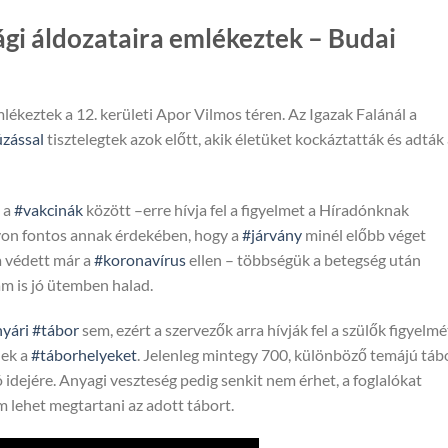
gi áldozataira emlékeztek – Budai
ékeztek a 12. kerületi Apor Vilmos téren. Az Igazak Falánál a
zással
tisztelegtek azok előtt, akik életüket kockáztatták és adták
 a
#vakcinák
között –erre hívja fel a figyelmet a Híradónknak
yon fontos annak érdekében, hogy a
#járvány
minél előbb véget
 védett már a
#koronavírus
ellen – többségük a betegség után
am is jó ütemben halad.
yári
#tábor
sem, ezért a szervezők arra hívják fel a szülők figyelmé
nek a
#táborhelyeket
. Jelenleg mintegy 700, különböző temájú táb
idejére. Anyagi veszteség pedig senkit nem érhet, a foglalókat
 lehet megtartani az adott tábort.