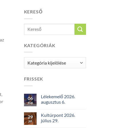
KERESŐ
 az
KATEGÓRIÁK
Kategóriák
FRISSEK
t,
Lélekemelő 2026.
06
or
augusztus 6.
aug
Kultúrpont 2026.
29
július 29.
júl