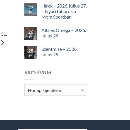
Hírek – 2026. július 27.
27
– Nyári táborok a
júl
Mom Sportban
Alfa és Omega – 2026.
26
31.
július 26.
júl
Szentmise – 2026.
25
július 25.
júl
ARCHÍVUM
Archívum