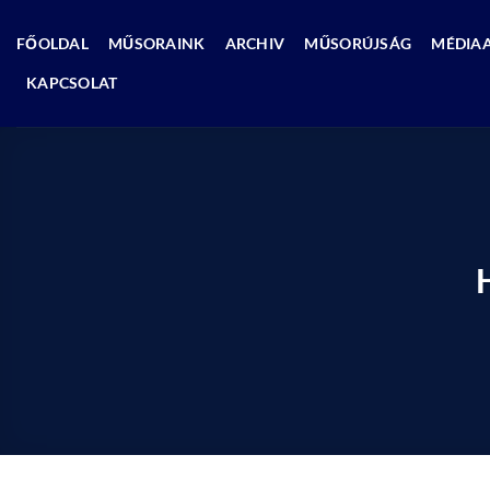
Skip
to
FŐOLDAL
MŰSORAINK
ARCHIV
MŰSORÚJSÁG
MÉDIA
content
KAPCSOLAT