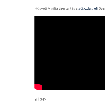
Húsvéti Vigília Szertartás a
#Gazdagréti
Sze
349