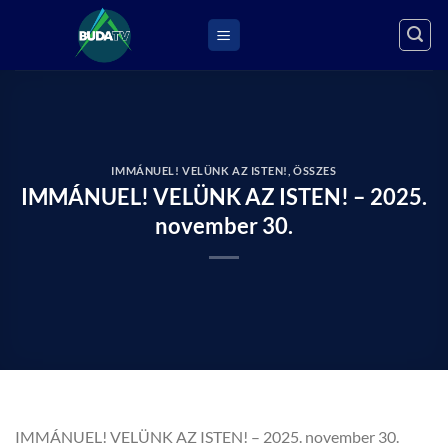
Skip
to
content
IMMÁNUEL! VELÜNK AZ ISTEN!
,
ÖSSZES
IMMÁNUEL! VELÜNK AZ ISTEN! – 2025.
november 30.
IMMÁNUEL! VELÜNK AZ ISTEN! – 2025. november 30.