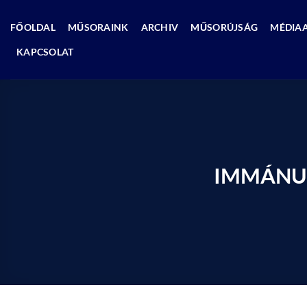
Skip
to
FŐOLDAL
MŰSORAINK
ARCHIV
MŰSORÚJSÁG
MÉDIA
content
KAPCSOLAT
IMMÁNUEL