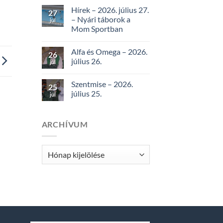
Hírek – 2026. július 27.
27
– Nyári táborok a
júl
Mom Sportban
Alfa és Omega – 2026.
26
július 26.
júl
Szentmise – 2026.
25
július 25.
júl
ARCHÍVUM
Archívum