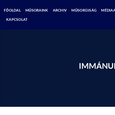
Skip
to
FŐOLDAL
MŰSORAINK
ARCHIV
MŰSORÚJSÁG
MÉDIA
content
KAPCSOLAT
IMMÁNUEL