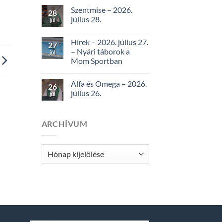
Szentmise – 2026.
28
július 28.
júl
Hírek – 2026. július 27.
27
– Nyári táborok a
júl
Mom Sportban
Alfa és Omega – 2026.
26
július 26.
júl
ARCHÍVUM
Archívum