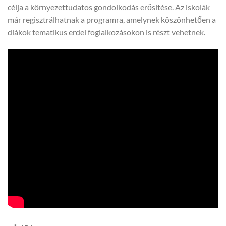
célja a környezettudatos gondolkodás erősítése. Az iskolák
már regisztrálhatnak a programra, amelynek köszönhetően a
diákok tematikus erdei foglalkozásokon is részt vehetnek.