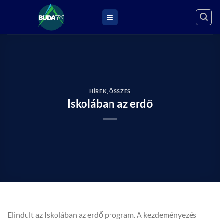
Skip
to
content
HÍREK
,
ÖSSZES
Iskolában az erdő
Elindult az Iskolában az erdő program. A kezdeményezés