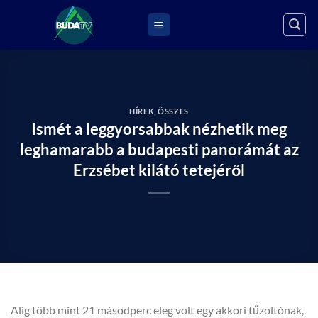
Skip
to
content
HÍREK
,
ÖSSZES
Ismét a leggyorsabbak nézhetik meg
leghamarabb a budapesti panorámát az
Erzsébet kilátó tetejéről
Alig több mint 21 másodperc elég volt egy akkori tűzoltónak,