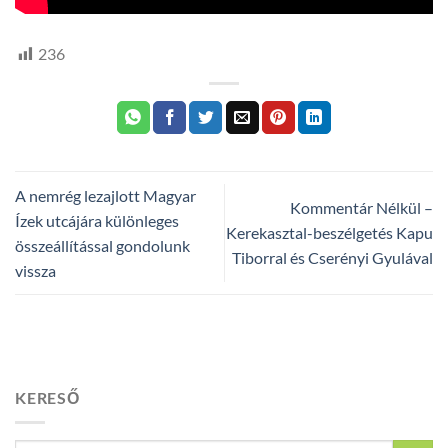
236
A nemrég lezajlott Magyar
Kommentár Nélkül –
Ízek utcájára különleges
Kerekasztal-beszélgetés Kapu
összeállítással gondolunk
Tiborral és Cserényi Gyulával
vissza
KERESŐ