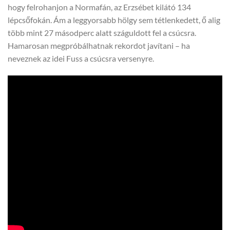
hogy felrohanjon a Normafán, az Erzsébet kilátó 134
lépcsőfokán. Ám a leggyorsabb hölgy sem tétlenkedett, ő alig
több mint 27 másodperc alatt száguldott fel a csúcsra.
Hamarosan megpróbálhatnak rekordot javítani – ha
neveznek az idei Fuss a csúcsra versenyre.