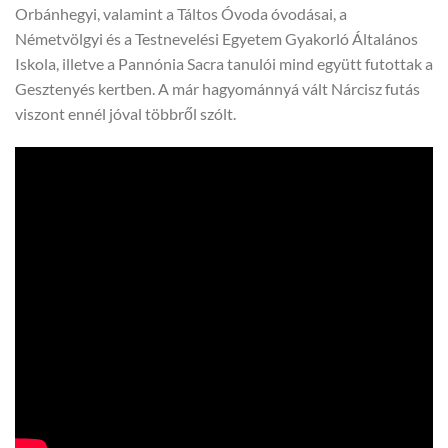
Orbánhegyi, valamint a Táltos Óvoda óvodásai, a
Németvölgyi és a Testnevelési Egyetem Gyakorló Általános
Iskola, illetve a Pannónia Sacra tanulói mind együtt futottak a
Gesztenyés kertben. A már hagyománnyá vált Nárcisz futás
viszont ennél jóval többről szólt.