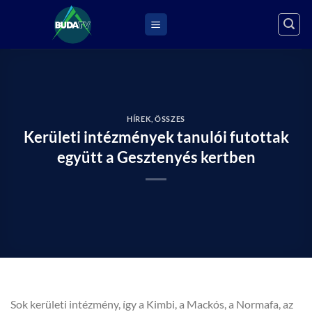
Skip
to
content
HÍREK
,
ÖSSZES
Kerületi intézmények tanulói futottak
együtt a Gesztenyés kertben
Sok kerületi intézmény, így a Kimbi, a Mackós, a Normafa, az