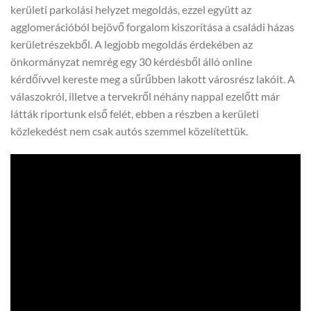
kerületi parkolási helyzet megoldás, ezzel együtt az
agglomerációból bejövő forgalom kiszorítása a családi házas
kerületrészekből. A legjobb megoldás érdekében az
önkormányzat nemrég egy 30 kérdésből álló online
kérdőívvel kereste meg a sűrűbben lakott városrész lakóit. A
válaszokról, illetve a tervekről néhány nappal ezelőtt már
látták riportunk első felét, ebben a részben a kerületi
közlekedést nem csak autós szemmel közelítettük.