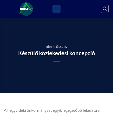
Skip
to
content
HÍREK
,
ÖSSZES
Készülő közlekedési koncepció
A hegyvidéki önkormányzat egyik legégetőbb feladata a