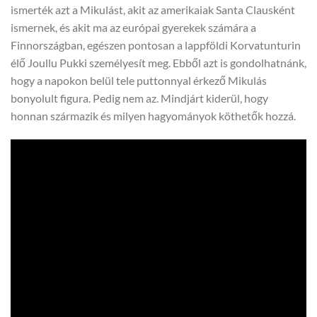
ismerték azt a Mikulást, akit az amerikaiak Santa Clausként
ismernek, és akit ma az európai gyerekek számára a
Finnországban, egészen pontosan a lappföldi Korvatunturin
élő Joullu Pukki személyesít meg. Ebből azt is gondolhatnánk,
hogy a napokon belül tele puttonnyal érkező Mikulás
bonyolult figura. Pedig nem az. Mindjárt kiderül, hogy
honnan származik és milyen hagyományok köthetők hozzá.