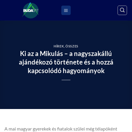
Skip
to
content
HÍREK
,
ÖSSZES
Ki az a Mikulás – a nagyszakállú
ajándékozó története és a hozzá
kapcsolódó hagyományok
A mai magyar gyerekek és fiatalok szülei még télapóként