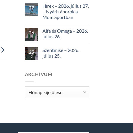
Hírek – 2026. július 27.
27
– Nyári táborok a
júl
Mom Sportban
Alfa és Omega – 2026.
26
július 26.
júl
Szentmise – 2026.
25
július 25.
júl
ARCHÍVUM
Archívum