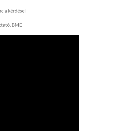
cia kérdései
ktató, BME