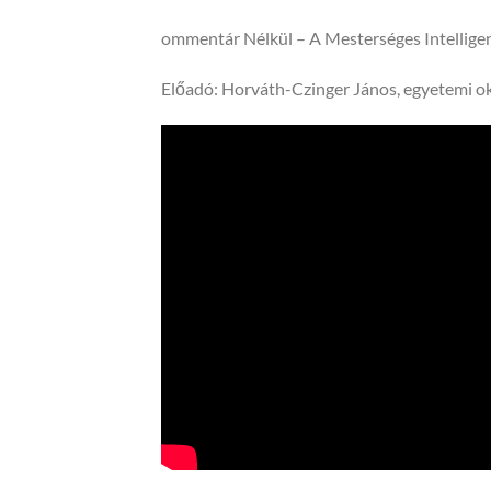
ommentár Nélkül – A Mesterséges Intelligen
Előadó: Horváth-Czinger János, egyetemi o