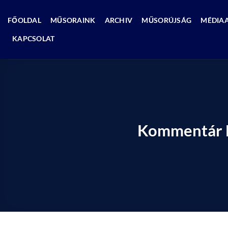
Skip
to
FŐOLDAL
MŰSORAINK
ARCHIV
MŰSORÚJSÁG
MÉDIA
content
KAPCSOLAT
Kommentár Né