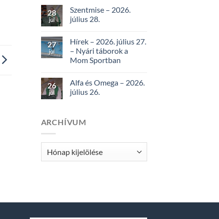
Szentmise – 2026.
28
július 28.
júl
Hírek – 2026. július 27.
27
– Nyári táborok a
júl
Mom Sportban
Alfa és Omega – 2026.
26
július 26.
júl
ARCHÍVUM
Archívum