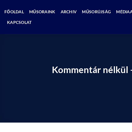
Skip
to
FŐOLDAL
MŰSORAINK
ARCHIV
MŰSORÚJSÁG
MÉDIA
content
KAPCSOLAT
Kommentár nélkül – 