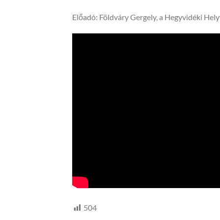
Előadó: Földváry Gergely, a Hegyvidéki Hel
504