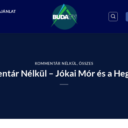
AJÁNLAT
KOMMENTÁR NÉLKÜL
,
ÖSSZES
tár Nélkül – Jókai Mór és a He