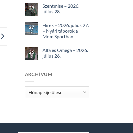
Szentmise – 2026.
28
július 28.
júl
Hírek – 2026. július 27.
27
– Nyári táborok a
júl
Mom Sportban
Alfa és Omega – 2026.
26
július 26.
júl
ARCHÍVUM
Archívum