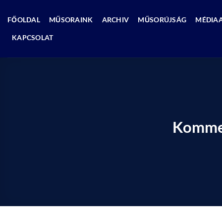
Skip
to
FŐOLDAL
MŰSORAINK
ARCHIV
MŰSORÚJSÁG
MÉDIA
content
KAPCSOLAT
Kommen