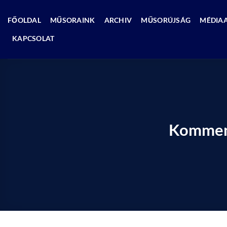
Skip
to
FŐOLDAL
MŰSORAINK
ARCHIV
MŰSORÚJSÁG
MÉDIA
content
KAPCSOLAT
Komment