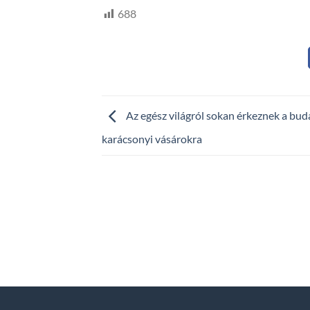
688
Az egész világról sokan érkeznek a bud
karácsonyi vásárokra