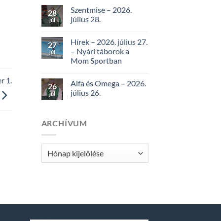
Szentmise – 2026.
28
július 28.
júl
Hírek – 2026. július 27.
27
– Nyári táborok a
júl
Mom Sportban
 1.
Alfa és Omega – 2026.
26
július 26.
júl
ARCHÍVUM
Archívum