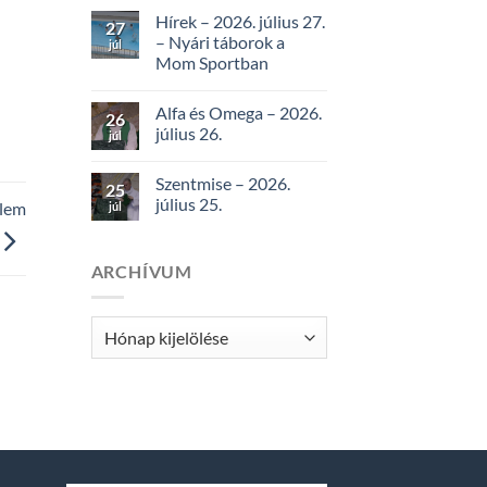
Hírek – 2026. július 27.
27
– Nyári táborok a
júl
Mom Sportban
Alfa és Omega – 2026.
26
július 26.
júl
Szentmise – 2026.
25
július 25.
elem
júl
ARCHÍVUM
Archívum