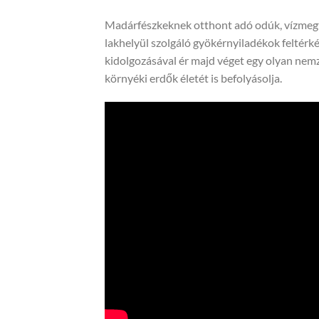
Madárfészkeknek otthont adó odúk, vízmegt
lakhelyül szolgáló gyökérnyiladékok feltér
kidolgozásával ér majd véget egy olyan nemz
környéki erdők életét is befolyásolja.