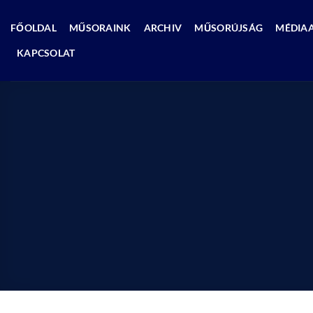
Skip
to
FŐOLDAL
MŰSORAINK
ARCHIV
MŰSORÚJSÁG
MÉDIA
content
KAPCSOLAT