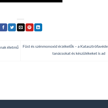
Füst és szénmonoxid érzékelők – a Katasztrófavéd
snak életmű
tanácsokat és készülékeket is ad