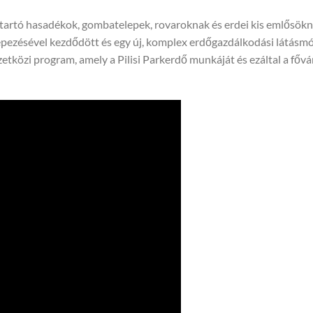
artó hasadékok, gombatelepek, rovaroknak és erdei kis emlősök
képezésével kezdődött és egy új, komplex erdőgazdálkodási látásm
etközi program, amely a Pilisi Parkerdő munkáját és ezáltal a fővá