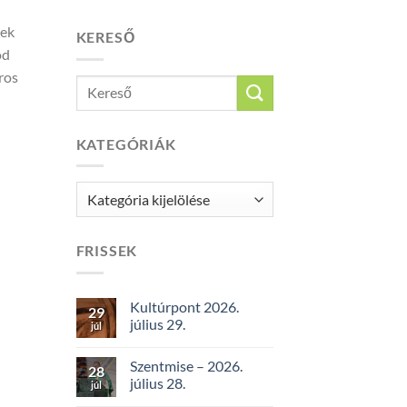
nek
KERESŐ
ód
ros
KATEGÓRIÁK
Kategóriák
FRISSEK
Kultúrpont 2026.
29
július 29.
júl
Szentmise – 2026.
28
július 28.
júl