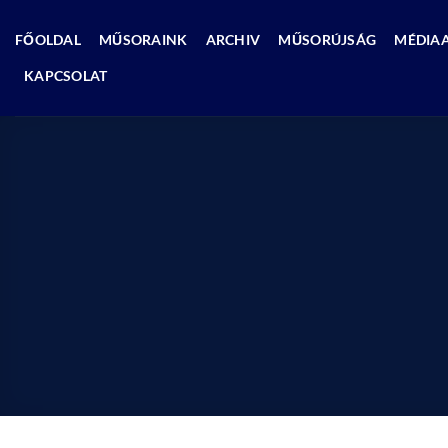
Skip
to
FŐOLDAL
MŰSORAINK
ARCHIV
MŰSORÚJSÁG
MÉDIA
content
KAPCSOLAT