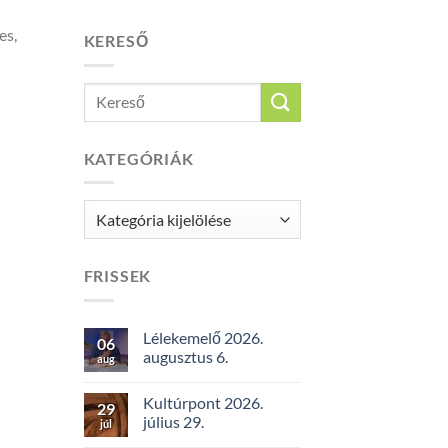
es,
KERESŐ
KATEGÓRIÁK
Kategóriák
FRISSEK
Lélekemelő 2026.
06
augusztus 6.
aug
Kultúrpont 2026.
29
július 29.
júl