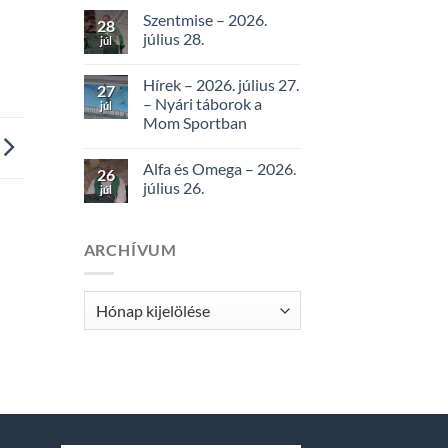
Szentmise – 2026.
28
július 28.
júl
Hírek – 2026. július 27.
27
– Nyári táborok a
júl
Mom Sportban
Alfa és Omega – 2026.
26
július 26.
júl
ARCHÍVUM
Archívum