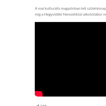
A mai kulturális magazinban két születésnap
míg a Hegyvidéki Nemzetközi alkotótábor n
588