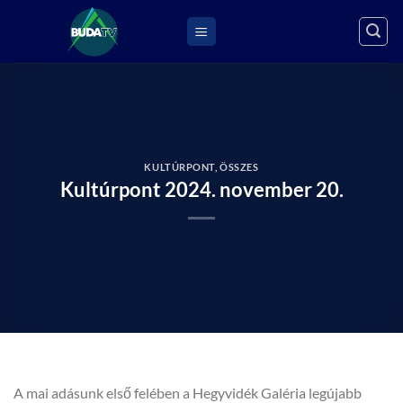
Skip
to
content
KULTÚRPONT
,
ÖSSZES
Kultúrpont 2024. november 20.
A mai adásunk első felében a Hegyvidék Galéria legújabb