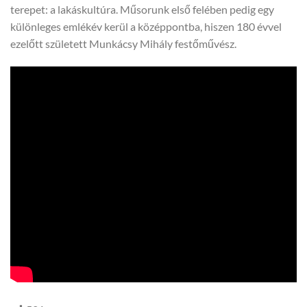
terepet: a lakáskultúra. Műsorunk első felében pedig egy
különleges emlékév kerül a középpontba, hiszen 180 évvel
ezelőtt született Munkácsy Mihály festőművész.