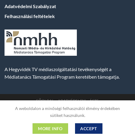
Adatvédelmi Szabályzat
Felhasználási feltételek
A Hegyvidék TV médiaszolgáltatási tevékenységét a
Médiatanács Támogatási Program keretében támogatja.
FŐOLDAL
ADATVÉDELEM
ÁSZF
A weboldalon a minőségi felhasználói élmény érdekében
Copyright 2007-2026 © BUDA TV |
Hegyvidék Média
sütiket használunk.
Műsorszolgáltató Kft. | Budapest, Hungary, XII. Hajnóczy József
utca 2. fszt. | Cg. 01-09-882523 | A weboldal 256 bit SSL COMODO
MORE INFO
ACCEPT
titkosítással védve