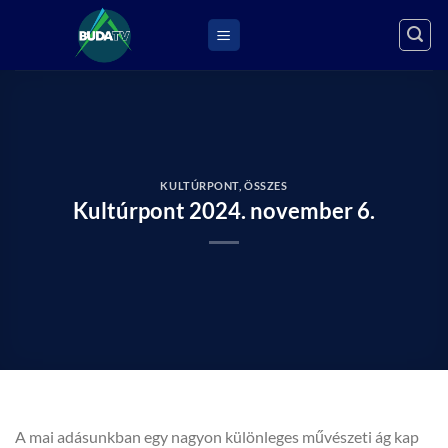
Skip
to
content
KULTÚRPONT
,
ÖSSZES
Kultúrpont 2024. november 6.
A mai adásunkban egy nagyon különleges művészeti ág kap