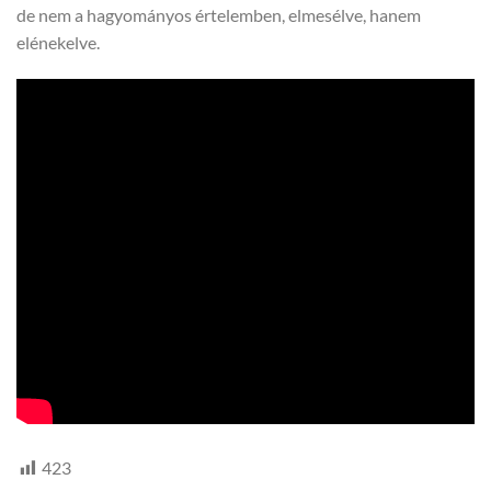
de nem a hagyományos értelemben, elmesélve, hanem
elénekelve.
423