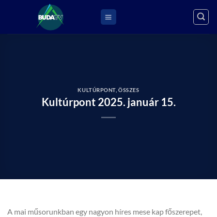
Skip
to
content
KULTÚRPONT
,
ÖSSZES
Kultúrpont 2025. január 15.
A mai műsorunkban egy nagyon híres mese kap főszerepet,